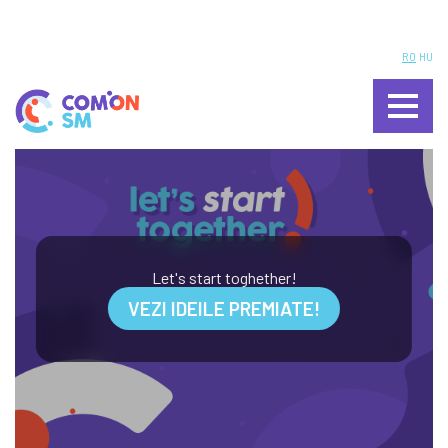
ÎNTREBĂRI FRECVENTE
RO
HU
PROCEDURĂ VOT
INIȚIATORI ȘI PARTENERI
APEL
CALENDAR
REGULAMENT
Let's start toghether!
FACILITATORI
VEZI IDEILE PREMIATE!
CONTACT
LOGIN
VEZI IDEILE PREMIATE