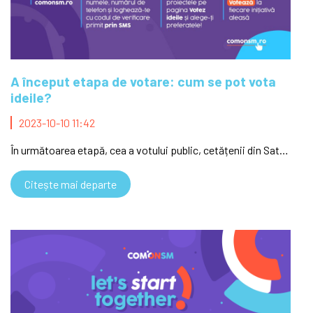
A început etapa de votare: cum se pot vota
ideile?
2023-10-10 11:42
În următoarea etapă, cea a votului public, cetățenii din Satu Mare vor decide care dintre inițiative vor fi susținute și implementate, respectând principiul bugetului participativ.
Citește mai departe