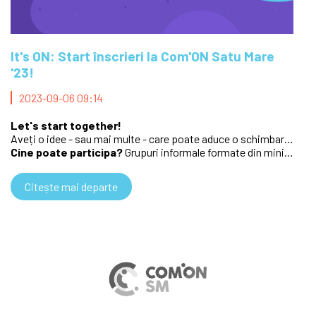
It's ON: Start înscrieri la Com'ON Satu Mare
'23!
2023-09-06 09:14
Let's start together!
Aveți o idee - sau mai multe - care poate aduce o schimbare în bine în comunitatea locală? Buuuun! Înscrieți-o la Com’ON Satu Mare ‘23!
Cine poate participa?
Grupuri informale formate din minimum 3 tineri cu vârsta cuprinsă între ...
Citește mai departe