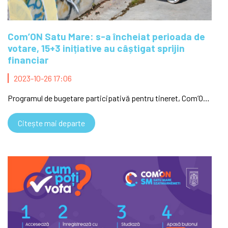
Com’ON Satu Mare: s-a încheiat perioada de
votare, 15+3 inițiative au câștigat sprijin
financiar
2023-10-26 17:06
Programul de bugetare participativă pentru tineret, Com’ON Satu Mare, și-a încheiat etapa de votare la data de 24 octombrie, în care publicul sătmărean a putut alege dintre cele 38 de proiecte și inițiative creative și unice depuse de ...
Citește mai departe