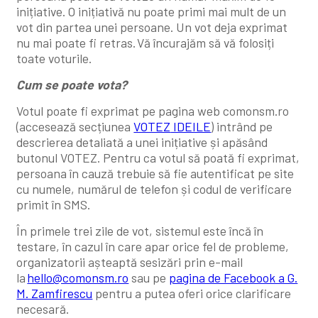
inițiative. O inițiativă nu poate primi mai mult de un
vot din partea unei persoane. Un vot deja exprimat
nu mai poate fi retras.
Vă încurajăm să vă folosiți
toate voturile.
Cum se poate vota?
Votul poate fi exprimat pe pagina web comonsm.ro
(accesează secțiunea
VOTEZ
IDEILE
) intrând pe
descrierea detaliată a unei inițiative și apăsând
butonul VOTEZ. Pentru ca votul să poată fi exprimat,
persoana în cauză trebuie să fie autentificat pe site
cu numele, numărul de telefon și codul de verificare
primit în SMS.
În primele trei zile de vot, sistemul este încă în
testare, în cazul în care apar orice fel de probleme,
organizatorii așteaptă sesizări prin e-mail
la
hello@comonsm.ro
sau pe
pagina de Facebook a G.
M. Zamfirescu
pentru a putea oferi orice clarificare
necesară.