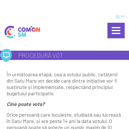
ÎNTREBĂRI FRECVENTE
RO
HU
PROCEDURĂ VOT
INIȚIATORI ȘI PARTENERI
APEL
PROCEDURĂ VOT
CALENDAR
REGULAMENT
În următoarea etapă, cea a votului public, cetățenii
din Satu Mare vor decide care dintre inițiative vor fi
susținute și implementate, respectând principiul
FACILITATORI
bugetului participativ.
CONTACT
Cine poate vota?
Orice persoană care locuiește, studiază sau lucrează
LOGIN
în Satu Mare, și are peste 14 ani la data votului. O
VEZI IDEILE PREMIATE
persoană poate să voteze un număr maxim de 10