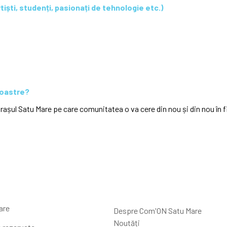
rtiști, studenți, pasionați de tehnologie etc.)
 voastre?
rașul Satu Mare pe care comunitatea o va cere din nou și din nou în f
are
Despre Com'ON Satu Mare
Noutăți