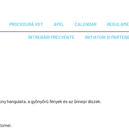
PROCEDURĂ VOT
APEL
CALENDAR
REGULAM
ÎNTREBĂRI FRECVENTE
INIȚIATORI ȘI PARTEN
ony hangulata, a gyönyörű fények és az ünnepi díszek.
 Romei.