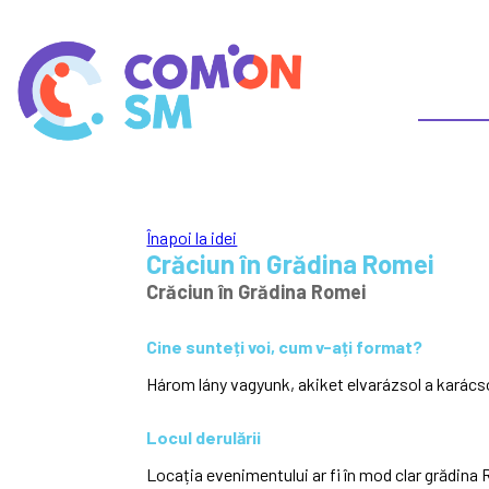
Înapoi la idei
Crăciun în Grădina Romei
Crăciun în Grădina Romei
Cine sunteți voi, cum v-ați format?
Három lány vagyunk, akiket elvarázsol a karács
Locul derulării
Locația evenimentului ar fi în mod clar grădina