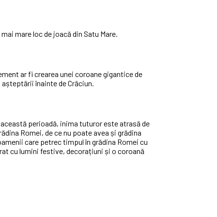
el mai mare loc de joacă din Satu Mare.
lement ar fi crearea unei coroane gigantice de
l așteptării înainte de Crăciun.
n această perioadă, inima tuturor este atrasă de
Grădina Romei, de ce nu poate avea și grădina
oamenii care petrec timpul în grădina Romei cu
rat cu lumini festive, decorațiuni și o coroană