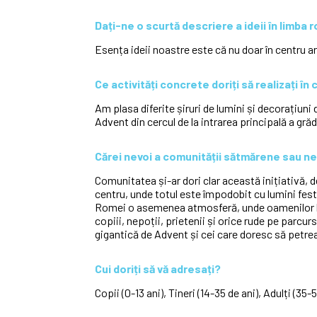
Dați-ne o scurtă descriere a ideii în limba 
Esența ideii noastre este că nu doar în centru ar
Ce activități concrete doriți să realizați în 
Am plasa diferite șiruri de lumini și decorațiun
Advent din cercul de la intrarea principală a grăd
Cărei nevoi a comunității sătmărene sau ne
Comunitatea și-ar dori clar această inițiativă, 
centru, unde totul este împodobit cu lumini fes
Romei o asemenea atmosferă, unde oamenilor le p
copiii, nepoții, prietenii și orice rude pe parcu
gigantică de Advent și cei care doresc să petrea
Cui doriți să vă adresați?
Copii (0-13 ani), Tineri (14-35 de ani), Adulți (35