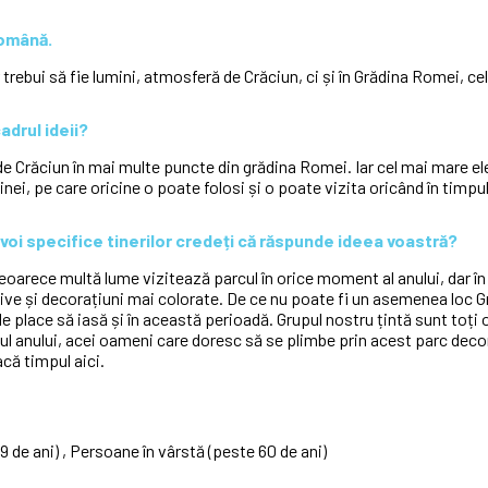
română.
 trebui să fie lumini, atmosferă de Crăciun, ci și în Grădina Romei, c
cadrul ideii?
i de Crăciun în mai multe puncte din grădina Romei. Iar cel mai mare e
inei, pe care oricine o poate folosi și o poate vizita oricând în timpu
voi specifice tinerilor credeți că răspunde ideea voastră?
deoarece multă lume vizitează parcul în orice moment al anului, dar î
tive și decorațiuni mai colorate. De ce nu poate fi un asemenea loc 
lace să iasă și în această perioadă. Grupul nostru țintă sunt toți 
rsul anului, acei oameni care doresc să se plimbe prin acest parc deco
că timpul aici.
-59 de ani) , Persoane în vârstă (peste 60 de ani)