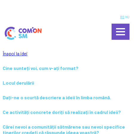
ÎNTREBĂRI FRECVENTE
RO
HU
PROCEDURĂ VOT
INIȚIATORI ȘI PARTENERI
APEL
Înapoi la idei
CALENDAR
Cine sunteți voi, cum v-ați format?
REGULAMENT
Locul derulării
FACILITATORI
Dați-ne o scurtă descriere a ideii în limba română.
CONTACT
Ce activități concrete doriți să realizați în cadrul ideii?
LOGIN
Cărei nevoi a comunității sătmărene sau nevoi specifice
VEZI IDEILE PREMIATE
tinerilor credeți că răspunde ideea voastră?