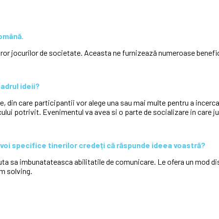
română.
or jocurilor de societate. Aceasta ne furnizează numeroase benefic
cadrul ideii?
, din care participantii vor alege una sau mai multe pentru a incerca
ului potrivit. Evenimentul va avea si o parte de socializare in care ju
voi specifice tinerilor credeți că răspunde ideea voastră?
juta sa imbunatateasca abilitatile de comunicare. Le ofera un mod dist
em solving.