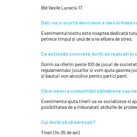
Bld Vasile Lucaciu 17
Dați-ne o scurtă descriere a ideii în limba 
Evenimentul nostru este noaptea dedicată tutur
petrece timpul și unul de a ne elibera de stres.
Ce activități concrete doriți să realizați în 
Dorim sa oferim peste 100 de jocuri de societate
regulamentului jocurilor si vom ajuta gasirea joc
si bauturi non alcoolice pentru participanti.
Cărei nevoi a comunității sătmărene sau ne
Evenimentul ajuta tinerii sa se socializeze si a
posibilitatea de a imbunatati skillurile de probl
Cui doriți să vă adresați?
Tineri (14-35 de ani)