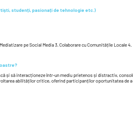
rtiști, studenți, pasionați de tehnologie etc.)
Mediatizare pe Social Media 3. Colaborare cu Comunitățile Locale 4. P
 voastre?
ă și să interacționeze într-un mediu prietenos și distractiv, consolid
area abilităților critice, oferind participanților oportunitatea de 