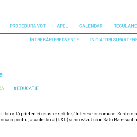
PROCEDURĂ VOT
APEL
CALENDAR
REGULAM
ÎNTREBĂRI FRECVENTE
INIȚIATORI ȘI PARTEN
e
RĂ
#EDUCAȚIE
l datorită prieteniei noastre solide și intereselor comune. Suntem pr
comună pentru jocurile de rol (D&D) și am văzut că în Satu Mare sunt 