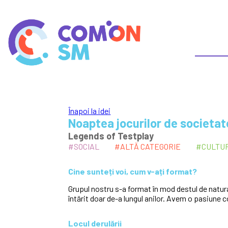
Înapoi la idei
Noaptea jocurilor de societat
Legends of Testplay
#SOCIAL
#ALTĂ CATEGORIE
#CULTU
Cine sunteți voi, cum v-ați format?
Grupul nostru s-a format în mod destul de natura
întărit doar de-a lungul anilor. Avem o pasiune 
Locul derulării