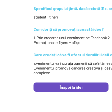
Specificul grupului țintă, dacă există (Ex. a
studenti, tineri
Cum doriți să promovați această idee?
1. Prin creearea unui eveniment pe Facebook 2. 
Promoționale: flyers + afișe
Care credeți că va fi efectul derulării ideii
Evenimentul va încuraja oamenii să se întâlneasc
Evenimentul promova gândirea creativă și dezvolt
complexe.
Înapoi la idei