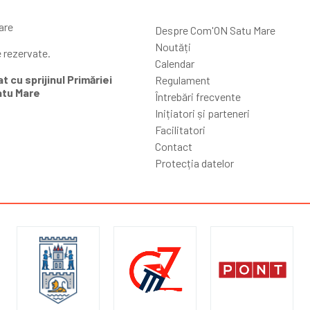
are
Despre Com'ON Satu Mare
Noutăți
e rezervate.
Calendar
t cu sprijinul Primăriei
Regulament
atu Mare
Întrebări frecvente
Inițiatori și parteneri
Facilitatori
Contact
Protecția datelor