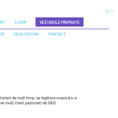
RO
HU
ENT
LOGIN
VEZI IDEILE PREMIATE
ERI
FACILITATORI
CONTACT
ieteni de mult timp, iar legătura noastră s-a
mai mulți tineri pasionați de D&D.