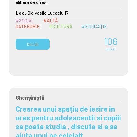
elibera de stres.
Loc:
Bld Vasile Lucaciu 17
#SOCIAL
#ALTĂ
CATEGORIE
#CULTURĂ
#EDUCAȚIE
106
Detalii
voturi
Ghenşiniştii
Crearea unui spațiu de iesire in
oras pentru adolescentii si copiii
sa poata studia , discuta si a se
ajuta unul pe celelalt