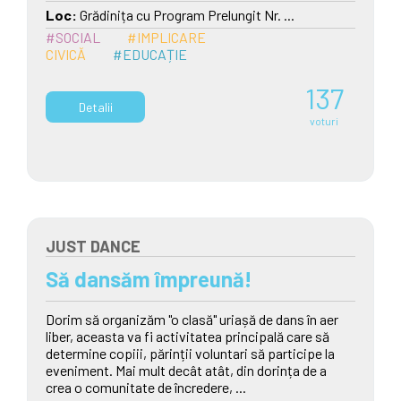
Loc:
Grădinița cu Program Prelungit Nr. ...
#SOCIAL
#IMPLICARE
CIVICĂ
#EDUCAȚIE
137
Detalii
voturi
JUST DANCE
Să dansăm împreună!
Dorim să organizăm "o clasă" uriașă de dans în aer
liber, aceasta va fi activitatea principală care să
determine copiii, părinții voluntari să participe la
eveniment. Mai mult decât atât, din dorința de a
crea o comunitate de încredere, ...