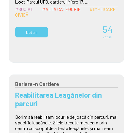
Loc:
Parcul UFO, cartierul Micro 17, ...
#SOCIAL
#ALTĂ CATEGORIE
#IMPLICARE
CIVICĂ
54
Detalii
voturi
Bariere-n Cartiere
Reabilitarea Leagănelor din
parcuri
Dorim să reabilităm locurile de joacă din parcuri, mai
specific leagănele. Zilele trecute mergeam prin
centru cu scopul de a testa leagănele, și mai n-am