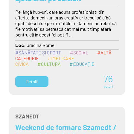
Pe lângă hub-uri, care adună profesioniști din
diferite domenii, un oraș creativ ar trebui să aibă
spații deschise pentru întâlniri. Oamenii ar trebui să
fie motivați să petreacă cât mai mult timp afară
pentru că în acest fel pot fi ...
Loc:
Gradina Romei
#SĂNĂTATE ȘI SPORT
#SOCIAL
#ALTĂ
CATEGORIE
#IMPLICARE
CIVICĂ
#CULTURĂ
#EDUCAȚIE
76
Detalii
voturi
SZAMEDT
Weekend de formare Szamedt /