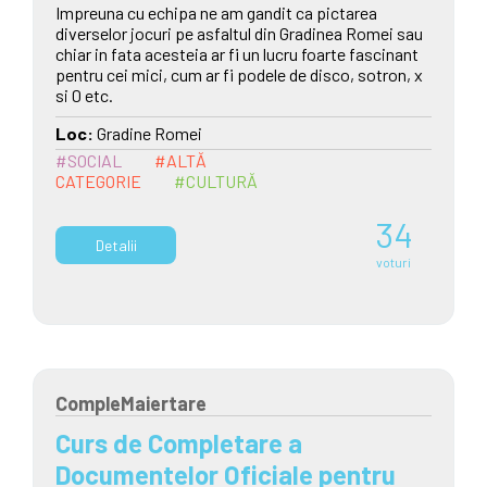
Impreuna cu echipa ne am gandit ca pictarea
diverselor jocuri pe asfaltul din Gradinea Romei sau
chiar in fata acesteia ar fi un lucru foarte fascinant
pentru cei mici, cum ar fi podele de disco, sotron, x
si 0 etc.
Loc:
Gradine Romei
#SOCIAL
#ALTĂ
CATEGORIE
#CULTURĂ
34
Detalii
voturi
CompleMaiertare
Curs de Completare a
Documentelor Oficiale pentru