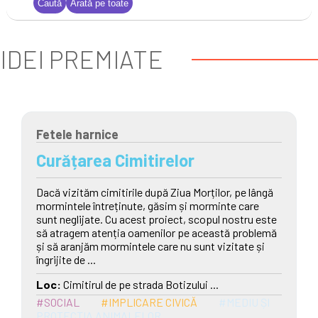
IDEI PREMIATE
Fetele harnice
Curățarea Cimitirelor
Dacă vizităm cimitirile după Ziua Morților, pe lângă
mormintele întreținute, găsim și morminte care
sunt neglijate. Cu acest proiect, scopul nostru este
să atragem atenția oamenilor pe această problemă
și să aranjăm mormintele care nu sunt vizitate și
îngrijite de ...
Loc:
Cimitirul de pe strada Botizului ...
#SOCIAL
#IMPLICARE CIVICĂ
#MEDIU ȘI
PROTECȚIA ANIMALELOR