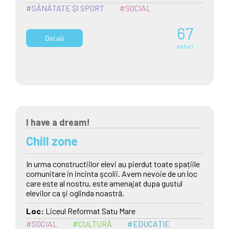
#SĂNĂTATE ȘI SPORT
#SOCIAL
67
Detalii
voturi
I have a dream!
Chill zone
In urma constructiilor elevi au pierdut toate spațiile
comunitare in incinta şcolii. Avem nevoie de un loc
care este al nostru, este amenajat dupa gustul
elevilor ca şi oglinda noastră.
Loc:
Liceul Reformat Satu Mare
#SOCIAL
#CULTURĂ
#EDUCAȚIE