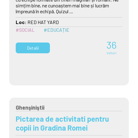
simțim bine, ne cunoaștem mai bine și lucrăm
împreună în echipă. Quizul ...
Loc:
RED HAT YARD
#SOCIAL
#EDUCAȚIE
36
Detalii
voturi
Ghenşiniştii
Pictarea de activitati pentru
copii in Gradina Romei