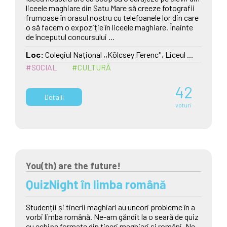
liceele maghiare din Satu Mare să creeze fotografii
frumoase în orasul nostru cu telefoanele lor din care
o să facem o expoziție în liceele maghiare. Înainte
de începutul concursului ...
Loc:
Colegiul Național ,,Kölcsey Ferenc'', Liceul ...
#SOCIAL
#CULTURĂ
42
Detalii
voturi
You(th) are the future!
QuizNight în limba română
Studenții și tinerii maghiari au uneori probleme în a
vorbi limba română. Ne-am găndit la o seară de quiz
cu echipe formate din tineri maghiari și români. Ne