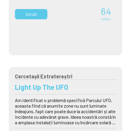
64
Detalii
voturi
Cercetașii Extratereștri
Light Up The UFO
Am identificat o problemă specifică Parcului UFO,
aceasta fiind că anumite zone nu sunt luminate
îndeajuns, fapt care poate duce la accidentări și alte
incidente cu adevărat grave. Ideea noastră constă în
a amplasa instalații luminoase cu încărcare solară ...