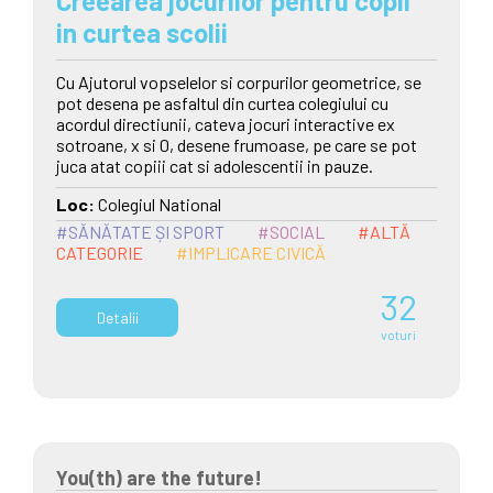
Creearea jocurilor pentru copii
in curtea scolii
Cu Ajutorul vopselelor si corpurilor geometrice, se
pot desena pe asfaltul din curtea colegiului cu
acordul directiunii, cateva jocuri interactive ex
sotroane, x si 0, desene frumoase, pe care se pot
juca atat copiii cat si adolescentii in pauze.
Loc:
Colegiul National
#SĂNĂTATE ȘI SPORT
#SOCIAL
#ALTĂ
CATEGORIE
#IMPLICARE CIVICĂ
32
Detalii
voturi
You(th) are the future!