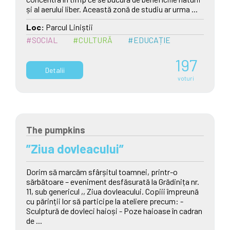
și al aerului liber. Această zonă de studiu ar urma ...
Loc:
Parcul Liniștii
#SOCIAL
#CULTURĂ
#EDUCAȚIE
197
Detalii
voturi
The pumpkins
”Ziua dovleacului”
Dorim să marcăm sfârșitul toamnei, printr-o
sărbătoare – eveniment desfăsurată la Grădinița nr.
11, sub genericul ,, Ziua dovleacului. Copiii împreună
cu părinții lor să participe la ateliere precum: -
Sculptură de dovleci haioși - Poze haioase în cadran
de ...