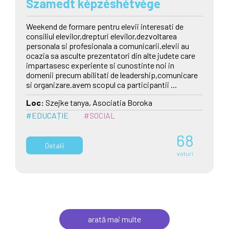
Szamedt képzéshétvége
Weekend de formare pentru elevii interesati de
consiliul elevilor,drepturi elevilor,dezvoltarea
personala si profesionala a comunicarii.elevii au
ocazia sa asculte prezentatori din alte judete care
impartasesc experiente si cunostinte noi in
domenii precum abilitati de leadership,comunicare
si organizare.avem scopul ca participantii ...
Loc:
Szejke tanya, Asociatia Boroka
#EDUCAȚIE
#SOCIAL
68
Detalii
voturi
arată mai multe