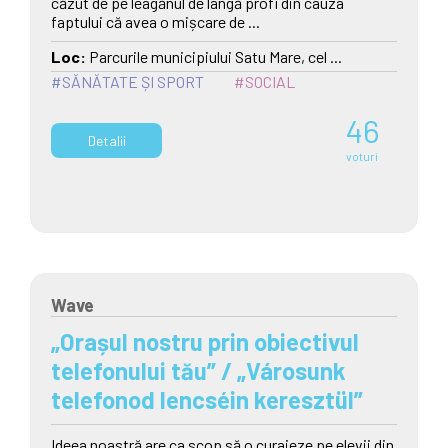
căzut de pe leagănul de lângă profi din cauza
faptului că avea o mișcare de ...
Loc:
Parcurile municipiului Satu Mare, cel ...
#SĂNĂTATE ȘI SPORT
#SOCIAL
46
Detalii
voturi
Wave
„Orașul nostru prin obiectivul
telefonului tău” / „Városunk
telefonod lencséin keresztül”
Ideea noastră are ca scop să o curajeze pe elevii din