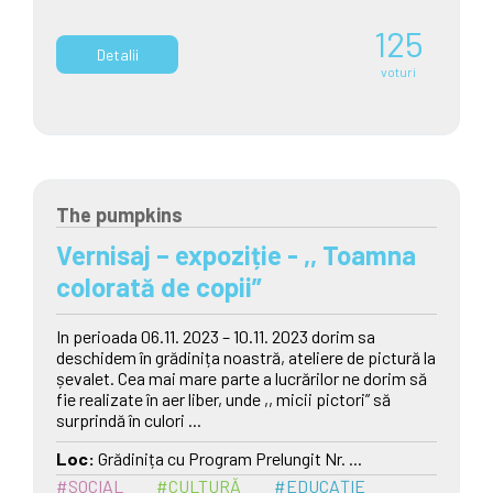
125
Detalii
voturi
The pumpkins
Vernisaj – expoziție - ,, Toamna
colorată de copii”
In perioada 06.11. 2023 – 10.11. 2023 dorim sa
deschidem în grădinița noastră, ateliere de pictură la
șevalet. Cea mai mare parte a lucrărilor ne dorim să
fie realizate în aer liber, unde ,, micii pictori” să
surprindă în culori ...
Loc:
Grădinița cu Program Prelungit Nr. ...
#SOCIAL
#CULTURĂ
#EDUCAȚIE