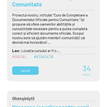
Comunitate
Proiectul nostru, intitulat "Curs de Completare a
Documentelor Oficiale pentru Comunitate," își
propune să ofere oamenilor abilitățile și
cunoștințele necesare pentru a putea completa
corect și eficient documente oficiale. Scopul
nostru este să ajutăm membrii comunității să
devină mai încrezători ...
Loc:
Locația cursului ar fi o ...
#SOCIAL
#EDUCAȚIE
34
Detalii
voturi
Ghenşiniştii